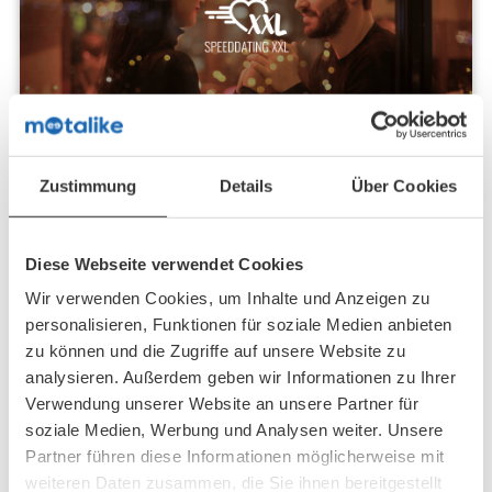
Event-Tipp: SpeedDating XXL
Zustimmung
Details
Über Cookies
Das große SpeedDating in deiner
Stadt
Diese Webseite verwendet Cookies
Bis zu 20 Dates an einem Abend
Wir verwenden Cookies, um Inhalte und Anzeigen zu
Passende Altersgruppen
personalisieren, Funktionen für soziale Medien anbieten
Der Fragen Katalog sichert lockere
zu können und die Zugriffe auf unsere Website zu
analysieren. Außerdem geben wir Informationen zu Ihrer
Gespräche
Verwendung unserer Website an unsere Partner für
Jetzt entdecken
soziale Medien, Werbung und Analysen weiter. Unsere
Partner führen diese Informationen möglicherweise mit
weiteren Daten zusammen, die Sie ihnen bereitgestellt