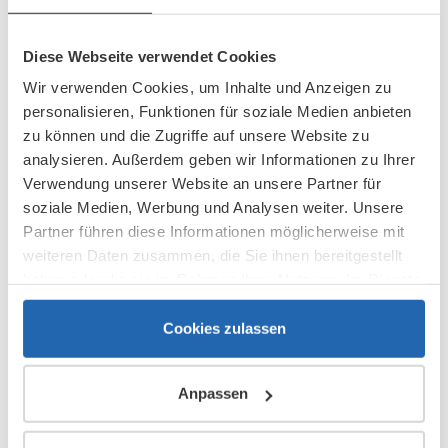
Bekanntwerden von Rechtsverletzungen werden wir
derartige Inhalte umgehend
Diese Webseite verwendet Cookies
entfernen.
Wir verwenden Cookies, um Inhalte und Anzeigen zu
Haftung für Links
personalisieren, Funktionen für soziale Medien anbieten
zu können und die Zugriffe auf unsere Website zu
Unser Angebot enthält Links zu externen Websites
analysieren. Außerdem geben wir Informationen zu Ihrer
Dritter, auf deren Inhalte wir keinen Einfluss haben.
Verwendung unserer Website an unsere Partner für
Deshalb können wir für diese fremden Inhalte auch
soziale Medien, Werbung und Analysen weiter. Unsere
keine Gewähr übernehmen. Für die Inhalte der
Partner führen diese Informationen möglicherweise mit
verlinkten Seiten ist stets der jeweilige Anbieter oder
weiteren Daten zusammen, die Sie ihnen bereitgestellt
Betreiber der Seiten verantwortlich. Die verlinkten
haben oder die sie im Rahmen Ihrer Nutzung der Dienste
Seiten wurden zum Zeitpunkt der Verlinkung auf
gesammelt haben.
mögliche Rechtsverstöße überprüft.
Cookies zulassen
Rechtswidrige Inhalte waren zum Zeitpunkt der
Verlinkung nicht erkennbar.
Anpassen
Eine permanente inhaltliche Kontrolle der verlinkten