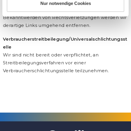
Seiten ist jedoch ohne konkrete Anhaltspunkte einer
Nur notwendige Cookies
Rechtsverletzung nicht zumutbar. Bei
Bekanntwerden von Rechtsverletzungen werden wir
derartige Links umgehend entfernen.
Verbraucherstreitbeilegung/Universalschlichtungsst
elle
Wir sind nicht bereit oder verpflichtet, an
Streitbeilegungsverfahren vor einer
Verbraucherschlichtungsstelle teilzunehmen.