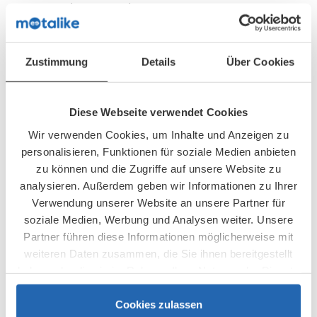
Live-Matching:
Gebe anonym Likes ab
und bekomme ein Match. -> Online-Vorteil in
der Offline Welt
Zustimmung
Details
Über Cookies
Digitaler Guide:
Genieße das Erlebnis –
wir führen Dich durch den Abend
Mehr Spaß im 2er-Team:
Bringe deinen
Diese Webseite verwendet Cookies
Teampartner mit oder wir fügen euch zu
Wir verwenden Cookies, um Inhalte und Anzeigen zu
Teams zusammen (Dein/e Teampartner/in
personalisieren, Funktionen für soziale Medien anbieten
muss ein separates Ticket erwerben und
zu können und die Zugriffe auf unsere Website zu
analysieren. Außerdem geben wir Informationen zu Ihrer
Deine E-Mail-Adresse in seiner/ihrer Buchung
Verwendung unserer Website an unsere Partner für
angeben.)
soziale Medien, Werbung und Analysen weiter. Unsere
Partner führen diese Informationen möglicherweise mit
Anmeldeschluss: 15.11.2022 um 20:00
weiteren Daten zusammen, die Sie ihnen bereitgestellt
haben oder die sie im Rahmen Ihrer Nutzung der Dienste
Buchungsformular
gesammelt haben.
Cookies zulassen