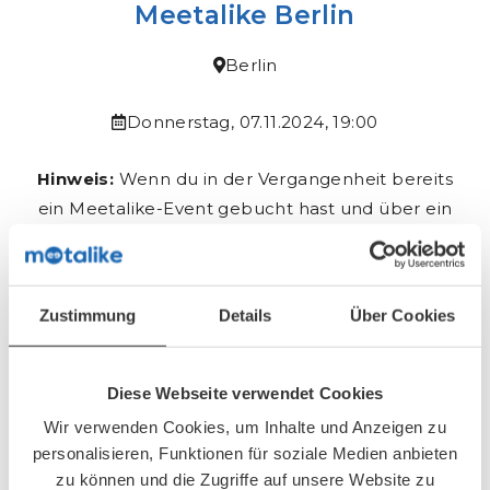
Meetalike Berlin
Berlin
Donnerstag, 07.11.2024, 19:00
Hinweis:
Wenn du in der Vergangenheit bereits
ein Meetalike-Event gebucht hast und über ein
Account verfügst, musst du ein neues Event
über deinen
Login-Bereich
buchen.
Zustimmung
Details
Über Cookies
Anmeldeschluss: 05.11.2024 um 20:00
Buchungsformular
Diese Webseite verwendet Cookies
Wir verwenden Cookies, um Inhalte und Anzeigen zu
Die Buchungen werden zeitnah freigeschalten.
personalisieren, Funktionen für soziale Medien anbieten
zu können und die Zugriffe auf unsere Website zu