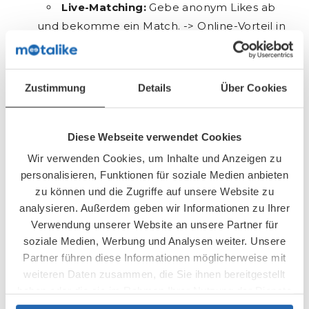
Live-Matching:
Gebe anonym Likes ab
und bekomme ein Match. -> Online-Vorteil in
der Offline Welt
Digitaler Guide:
Genieße das Erlebnis –
wir führen Dich durch den Abend
Zustimmung
Details
Über Cookies
Mehr Spaß im 2er-Team:
Bringe deinen
Teampartner mit oder wir fügen euch zu
Diese Webseite verwendet Cookies
Teams zusammen (Dein/e Teampartner/in
Wir verwenden Cookies, um Inhalte und Anzeigen zu
muss ein separates Ticket erwerben und
personalisieren, Funktionen für soziale Medien anbieten
Deine E-Mail-Adresse in seiner/ihrer Buchung
zu können und die Zugriffe auf unsere Website zu
angeben.)
analysieren. Außerdem geben wir Informationen zu Ihrer
Verwendung unserer Website an unsere Partner für
Die Anmeldung ist bis 20:00 Uhr, 2 Tage vor
soziale Medien, Werbung und Analysen weiter. Unsere
dem Event möglich.
Partner führen diese Informationen möglicherweise mit
weiteren Daten zusammen, die Sie ihnen bereitgestellt
Anmeldeschluss: 17.08.2021 um 20:00
haben oder die sie im Rahmen Ihrer Nutzung der Dienste
gesammelt haben.